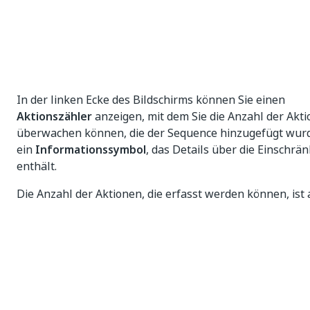
In der linken Ecke des Bildschirms können Sie einen
Aktionszähler
anzeigen, mit dem Sie die Anzahl der Akt
überwachen können, die der Sequence hinzugefügt wur
ein
Informationssymbol
, das Details über die Einschrä
enthält.
Die Anzahl der Aktionen, die erfasst werden können, ist 
zu 500 festgelegt. Bitte beachten Sie, dass diese Einsch
Sie nicht daran hindert, Prozesse mit mehr als 500 Aktio
erstellen. Sie soll lediglich eine Orientierung bieten, wel
Menge am besten für eine möglichst sinnvolle und prod
Arbeit mit Task Capture ist.