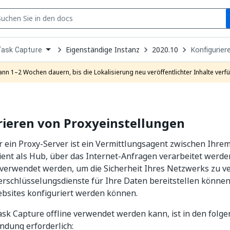
S
pen
Eigenständige Instanz
2020.10
Konfigurier
Task Capture
ropdown
o
hoose
ann 1–2 Wochen dauern, bis die Lokalisierung neu veröffentlichter Inhalte verfü
roduct
rieren von Proxyeinstellungen
r ein Proxy-Server ist ein Vermittlungsagent zwischen Ihr
dient als Hub, über das Internet-Anfragen verarbeitet werde
verwendet werden, um die Sicherheit Ihres Netzwerks zu ve
erschlüsselungsdienste für Ihre Daten bereitstellen könne
ebsites konfiguriert werden können.
k Capture offline verwendet werden kann, ist in den folge
ndung erforderlich: