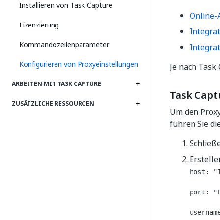
Installieren von Task Capture
Online-
Lizenzierung
Integra
Kommandozeilenparameter
Integra
Konfigurieren von Proxyeinstellungen
Je nach Task 
ARBEITEN MIT TASK CAPTURE
Task Captu
ZUSÄTZLICHE RESSOURCEN
Um den Proxy 
führen Sie di
Schließe
Erstelle
host: "
port: "
usernam