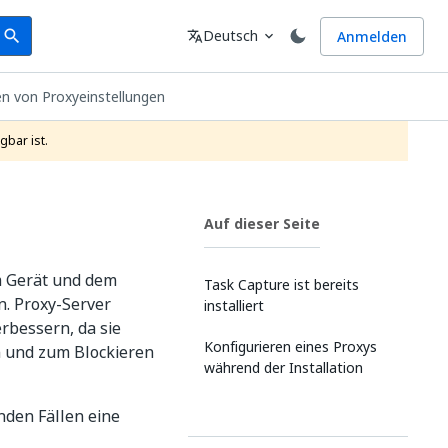
earch
Sprache
Deutsch
Anmelden
search
translate
expand_more
en von Proxyeinstellungen
gbar ist.
Auf dieser Seite
em Gerät und dem
Task Capture ist bereits
n. Proxy-Server
installiert
rbessern, da sie
Konfigurieren eines Proxys
n und zum Blockieren
während der Installation
nden Fällen eine