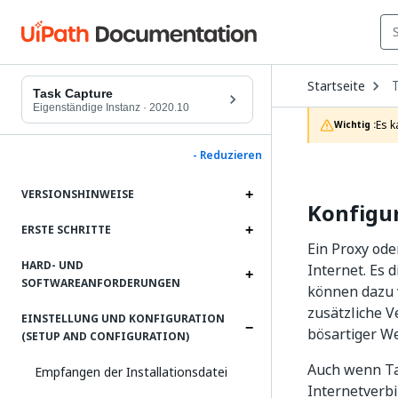
O
Startseite
D
Task Capture
t
Eigenständige Instanz
·
2020.10
c
Es k
Wichtig :
p
- Reduzieren
VERSIONSHINWEISE
Konfigu
ERSTE SCHRITTE
Ein Proxy ode
HARD- UND
Internet. Es 
SOFTWAREANFORDERUNGEN
können dazu 
zusätzliche V
EINSTELLUNG UND KONFIGURATION
bösartiger W
(SETUP AND CONFIGURATION)
Auch wenn Tas
Empfangen der Installationsdatei
Internetverbi