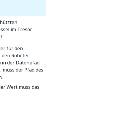
chützten
ssel im Tresor
d:
er für den
r den Roboter
enn der Datenpfad
t, muss der Pfad des
n.
der Wert muss das