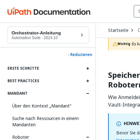
O
Startseite
D
Orchestrator-Anleitung
t
Automation Suite
·
2024.10
c
Es k
Wichtig :
p
- Reduzieren
ERSTE SCHRITTE
Speiche
BEST PRACTICES
Robotern
MANDANT
Wie Anmeldei
Vault-Integr
Über den Kontext „Mandant“
Suche nach Ressourcen in einem
HINWEI
Mandanten
Bevor Sie d
Roboter