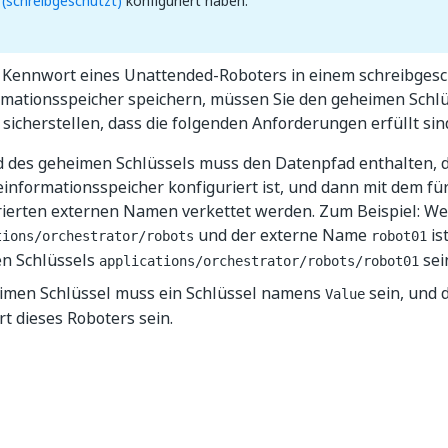
 (schreibgeschützt)
konfiguriert haben.
 Kennwort eines Unattended-Roboters in einem schreibges
mationsspeicher speichern, müssen Sie den geheimen Schlü
 sicherstellen, dass die folgenden Anforderungen erfüllt sin
d des geheimen Schlüssels muss den Datenpfad enthalten, d
informationsspeicher konfiguriert ist, und dann mit dem fü
rierten externen Namen verkettet werden. Zum Beispiel: W
und der externe Name
is
tions/orchestrator/robots
robot01
n Schlüssels
sei
applications/orchestrator/robots/robot01
imen Schlüssel muss ein Schlüssel namens
sein, und 
Value
t dieses Roboters sein.
Ja
Nein
thumb_up
thumb_down