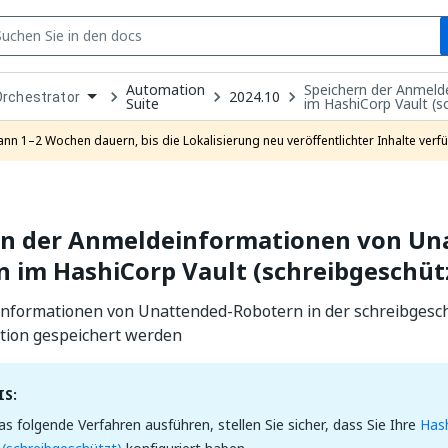
S
Automation
Speichern der Anmeld
pen
2024.10
Orchestrator
Suite
im HashiCorp Vault (s
ropdown
o
hoose
ann 1–2 Wochen dauern, bis die Lokalisierung neu veröffentlichter Inhalte verfü
roduct
rn der Anmeldeinformationen von Un
 im HashiCorp Vault (schreibgeschüt
nformationen von Unattended-Robotern in der schreibgesc
ation gespeichert werden
S:
as folgende Verfahren ausführen, stellen Sie sicher, dass Sie Ihre
Hash