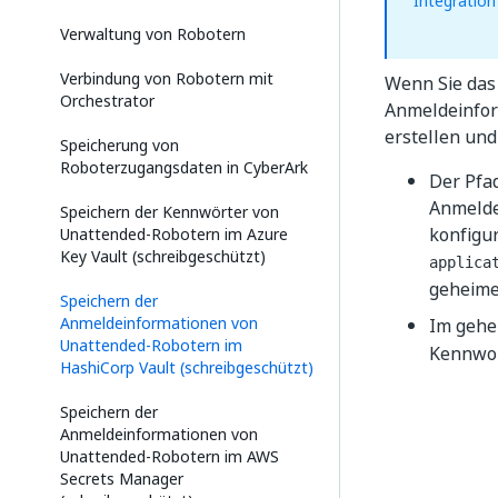
Integration
Verwaltung von Robotern
Verbindung von Robotern mit
Wenn Sie das
Orchestrator
Anmeldeinfor
erstellen und
Speicherung von
Roboterzugangsdaten in CyberArk
Der Pfa
Anmelde
Speichern der Kennwörter von
konfigu
Unattended-Robotern im Azure
Key Vault (schreibgeschützt)
applica
geheime
Speichern der
Anmeldeinformationen von
Im gehe
Unattended-Robotern im
Kennwor
HashiCorp Vault (schreibgeschützt)
Speichern der
Anmeldeinformationen von
Unattended-Robotern im AWS
Secrets Manager