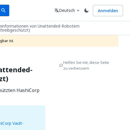
earch
Sprache
Deutsch
Anmelden
search
translate
expand_more
einformationen von Unattended-Robotern
chreibgeschützt)
gbar ist.
Helfen Sie mit, diese Seite
attended-
zu verbessern
zt)
hützten HashiCorp
iCorp Vault-