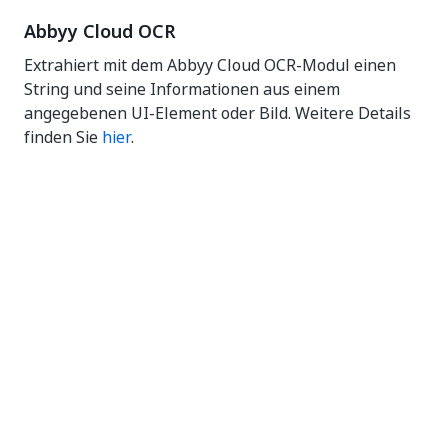
Abbyy Cloud OCR
Extrahiert mit dem Abbyy Cloud OCR-Modul einen
String und seine Informationen aus einem
angegebenen UI-Element oder Bild. Weitere Details
finden Sie
hier
.
Ja
Nein
thumb_up
thumb_down
Vorherige
Weiter
(previous)
Dokumentklassifizierung
OCR-Engines