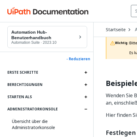
O
Startseite
D
Automation Hub-
t
Benutzerhandbuch
c
Automation Suite
·
2023.10
Bitt
Wichtig :
p
Es k
- Reduzieren
ERSTE SCHRITTE
Beispie
BERECHTIGUNGEN
Wenden Sie B
STARTEN ALS
an, einschlie
ADMINISTRATORKONSOLE
Hier finden S
Übersicht über die
Administratorkonsole
Festlegen