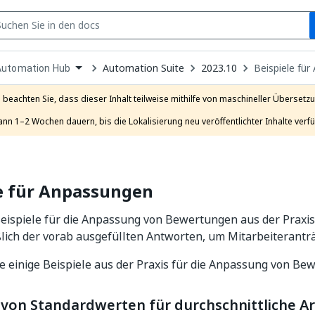
S
pen
Automation Suite
2023.10
Beispiele fü
Automation Hub
ropdown
o
hoose
e beachten Sie, dass dieser Inhalt teilweise mithilfe von maschineller Übersetzun
roduct
ann 1–2 Wochen dauern, bis die Lokalisierung neu veröffentlichter Inhalte verfü
le für Anpassungen
eispiele für die Anpassung von Bewertungen aus der Praxi
ßlich der vorab ausgefüllten Antworten, um Mitarbeiterantr
ie einige Beispiele aus der Praxis für die Anpassung von Be
 von Standardwerten für durchschnittliche A