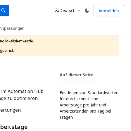
earch
Sprache
Deutsch
Anmelden
search
translate
expand_more
r Anpassungen
g lokalisiert wurde.

gbar ist.
Auf dieser Seite
s im Automation Hub
Festlegen von Standardwerten
äge zu optimieren.
für durchschnittliche
Arbeitstage pro Jahr und
wertungen.
Arbeitsstunden pro Tag bei
Fragen
rbeitstage