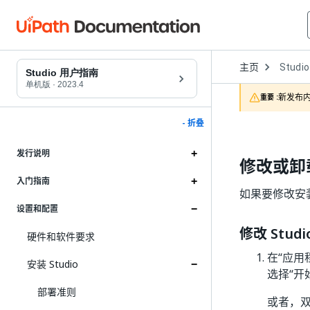
Open
主页
Studio
Dropd
Studio 用户指南
to
单机版
·
2023.4
choose
新发布内
重要 :
product
- 折叠
发行说明
修改或卸载 
入门指南
如果要修改安装
设置和配置
修改 Studi
硬件和软件要求
在“应用程
安装 Studio
选择“开始
部署准则
或者，