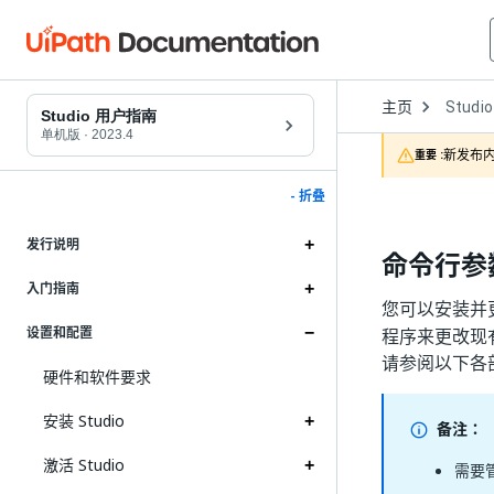
Open
主页
Studio
Dropd
Studio 用户指南
to
单机版
·
2023.4
choose
新发布内
重要 :
product
- 折叠
发行说明
命令行参
入门指南
您可以安装并更新
设置和配置
程序来更改现
请参阅以下各
硬件和软件要求
安装 Studio
备注：
激活 Studio
需要