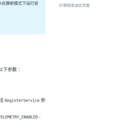
以在静默模式下运行安
帮助改进此页面
以下参数：
包括
参
RegisterService
-
TELEMETRY_ENABLED