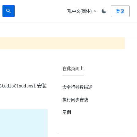
Search
语言
中文(简体)
登录
search
translate
expand_more
在此页面上
安装
StudioCloud.msi
命令行参数描述
执行同步安装
示例