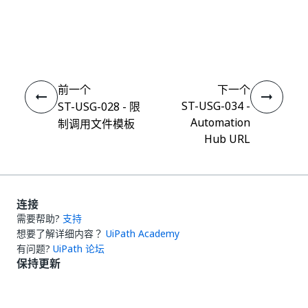
是
否
thumb_up
thumb_down
前一个
下一个
ST-USG-034 -
ST-USG-028 - 限
Automation
制调用文件模板
Hub URL
连接
需要帮助?
支持
想要了解详细内容？
UiPath Academy
有问题?
UiPath 论坛
保持更新