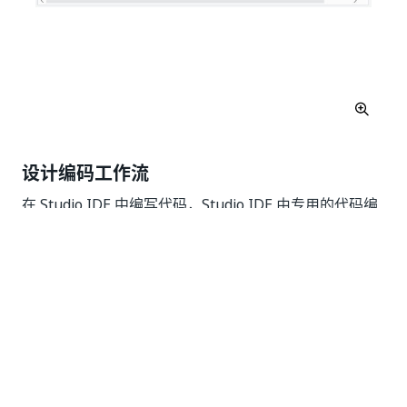
设计编码工作流
在 Studio IDE 中编写代码，Studio IDE 由专用的代码编
辑器、文件选项卡和便于导航的面包屑导航组成。
在编码工作流中，在
方法外部创建一个
Execute()
名为
的自定义方法。
IsEven
此方法会返回一个
值，该值表示输入的
boolean
decimal
变量是否为偶数。
请查看 下面的代码示例：