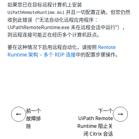
如果您已在目标远程计算机上安装
并且一切配置正确，但您仍然
UiPathRemoteRuntime.msi
收到此错误（“无法自动化远程应用程序：
UiPathRemoteRuntime.exe 未在远程会话中运行”），
则远程连接可能正在经历多个计算机跃点。
要在这种情况下启用远程自动化，请按照
Remote
Runtime 架构 – 多个 RDP 连接
中的配置步骤操作。
是
否
thumb_up
thumb_down
前一个
下一个
UiPath Remote
故障排
Runtime 阻止关
除
闭 Citrix 会话