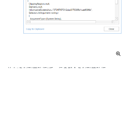
单击“复制到剪贴板”
后，信息就会复制到剪贴板。
备注：
在调试期间，不支持从“变量”或“参数”面板或数据管理器
中更改变量或参数的值。