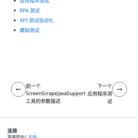
应用程序测试
RPA 测试
API 测试自动化
模拟测试
是
否
thumb_up
thumb_down
前一个
下一个
ScreenScrapeJavaSupport
应用程序测
工具的参数描述
试
连接
需要帮助?
支持