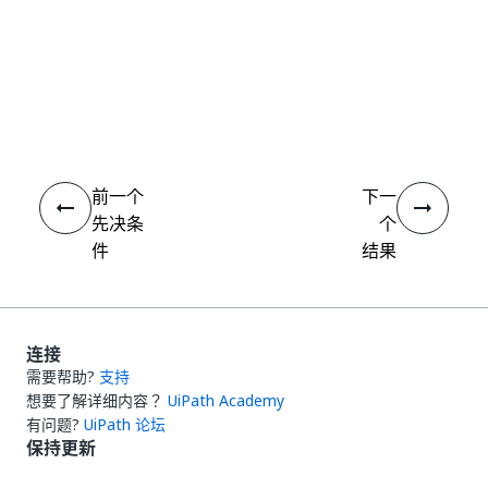
是
否
thumb_up
thumb_down
前一个
下一
先决条
个
件
结果
连接
需要帮助?
支持
想要了解详细内容？
UiPath Academy
有问题?
UiPath 论坛
保持更新