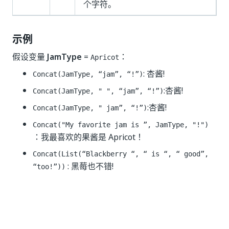
个字符。
示例
假设变量
JamType
=
：
Apricot
: 杏酱!
Concat(JamType, “jam”, “!”)
:杏酱!
Concat(JamType, " ", “jam”, “!”)
:杏酱!
Concat(JamType, " jam”, “!”)
Concat("My favorite jam is ”, JamType, "!")
：我最喜欢的果酱是 Apricot！
Concat(List(“Blackberry “, “ is “, “ good”,
: 黑莓也不错!
“too!”))
是
否
thumb_up
thumb_down