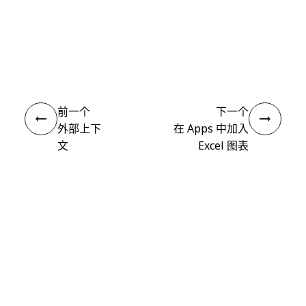
是
否
thumb_up
thumb_down
前一个
下一个
外部上下
在 Apps 中加入
文
Excel 图表
连接
需要帮助?
支持
想要了解详细内容？
UiPath Academy
有问题?
UiPath 论坛
保持更新