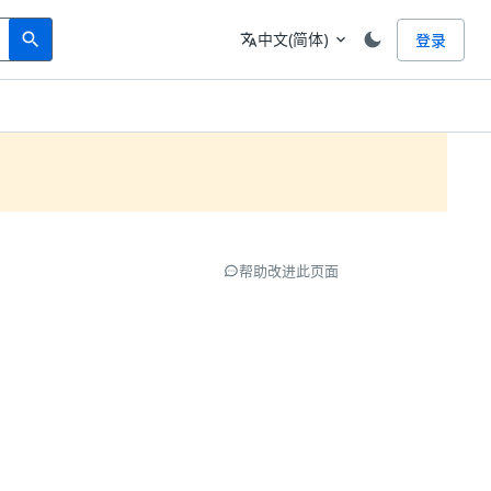
Search
语言
中文(简体)
登录
search
translate
expand_more
帮助改进此页面