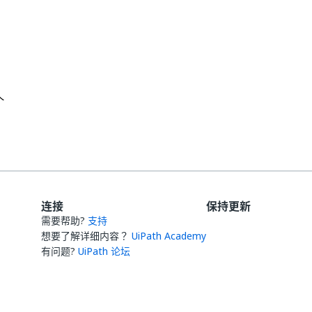
是
否
thumb_up
thumb_down
个
：
连接
保持更新
需要帮助?
支持
想要了解详细内容？
UiPath Academy
有问题?
UiPath 论坛