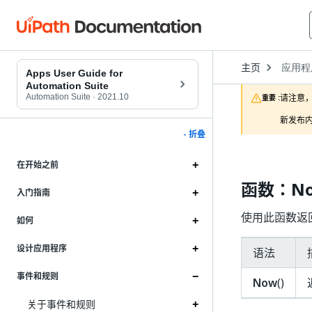
Open
主页
应用程
Dropd
Apps User Guide for
to
Automation Suite
choose
Automation Suite
·
2021.10
请注意，
重要 :
product
新发布内
- 折叠
在开始之前
函数：N
入门指南
使用此函数返
如何
设计应用程序
语法
事件和规则
Now
()
关于事件和规则