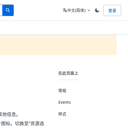
Search
语言
中文(简体)
登录
search
translate
expand_more
在此页面上
常规
Events
其他信息。
样式
个图标。切换至“资源选