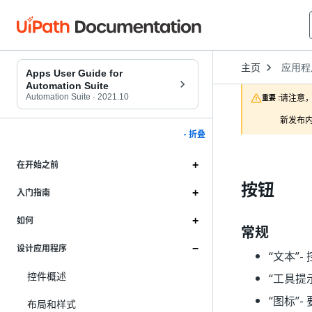
Open
主页
应用程
Dropd
Apps User Guide for
to
Automation Suite
choose
Automation Suite
·
2021.10
请注意，
重要 :
product
新发布内
- 折叠
在开始之前
按钮
入门指南
如何
常规
设计应用程序
“文本”
-
控件概述
“工具提
“图标”
-
布局和样式