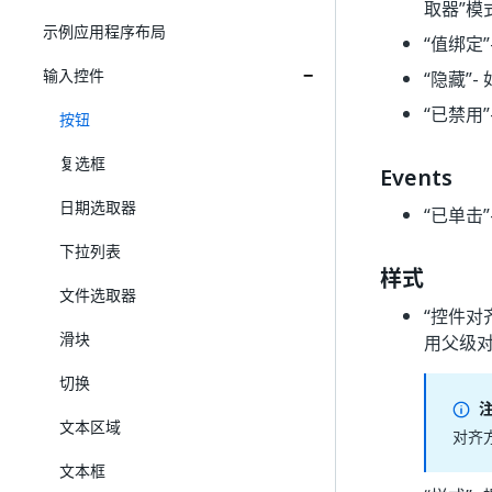
取器”模
示例应用程序布局
“值绑定”
输入控件
“隐藏”
-
“已禁用”
按钮
复选框
Events
日期选取器
“已单击”
下拉列表
样式
文件选取器
“控件对
滑块
用父级
切换
文本区域
对齐
文本框