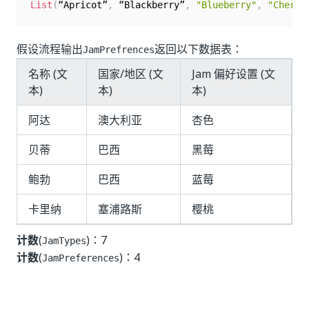
List
(
“Apricot”
,
 “Blackberry”
,
"Blueberry"
,
"Cherry
假设流程输出
返回以下数据表：
JamPrefrences
名称 (文
国家/地区 (文
Jam 偏好设置 (文
本)
本)
本)
阿达
澳大利亚
杏色
贝蒂
巴西
黑莓
鲍勃
巴西
蓝莓
卡里纳
塞浦路斯
樱桃
计数
(
)：7
JamTypes
计数
(
)：4
JamPreferences
是
否
thumb_up
thumb_down