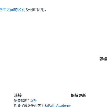
控件之间的区别
及何时使用。
是
否
thumb_up
thumb_down
容器
连接
保持更新
需要帮助?
支持
想要了解详细内容？
UiPath Academy