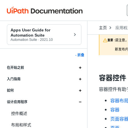
Open
主页
应用程
Dropd
Apps User Guide for
to
Automation Suite
choose
Automation Suite
·
2021.10
请注意，
重要 :
product
新发布内
- 折叠
在开始之前
容器控件
入门指南
容器控件有助
如何
容器布
设计应用程序
容器
控件概述
页面容
布局和样式