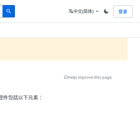
Search
语言
中文(简体)
登录
search
translate
expand_more
Help improve this page
控件包括以下元素：