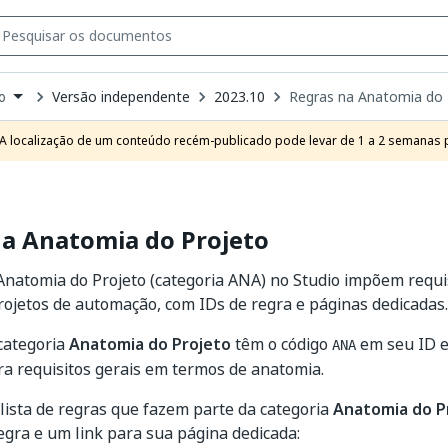
Versão independente
2023.10
Regras na Anatomia do 
o
own
e
A localização de um conteúdo recém-publicado pode levar de 1 a 2 semanas pa
t
na Anatomia do Projeto
Anatomia do Projeto (categoria ANA) no Studio impõem requi
rojetos de automação, com IDs de regra e páginas dedicadas.
categoria
Anatomia do Projeto
têm o código
em seu ID e
ANA
a requisitos gerais em termos de anatomia.
 lista de regras que fazem parte da categoria
Anatomia do P
egra e um link para sua página dedicada: