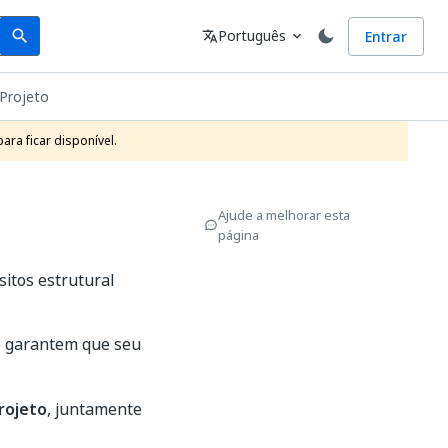
Search
Idioma
Português
Entrar
search
translate
expand_more
Projeto
ra ficar disponível.
Ajude a melhorar esta
página
sitos estrutural
 garantem que seu
rojeto
, juntamente