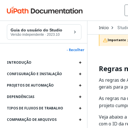
Open
Início
Studi
Dropd
Guia do usuário do Studio
to
Versão independente
·
2023.10
choos
Importante :
produc
- Recolher
INTRODUÇÃO
Regras 
CONFIGURAÇÃO E INSTALAÇÃO
As regras de 
PROJETOS DE AUTOMAÇÃO
gerais para p
DEPENDÊNCIAS
As regras na 
projeto cumpr
TIPOS DE FLUXOS DE TRABALHO
Veja abaixo a
COMPARAÇÃO DE ARQUIVOS
com o ID da r