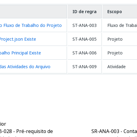
ID de regra
Escopo
 Fluxo de Trabalho do Projeto
ST-ANA-003
Fluxo de Traba
Project.json Existe
ST-ANA-005
Projeto
alho Principal Existe
ST-ANA-006
Projeto
 das Atividades do Arquivo
ST-ANA-009
Atividade
Sim
Não
thumb_up
thumb_down
ior
-028 - Pré-requisito de
SR-ANA-003 - Conta