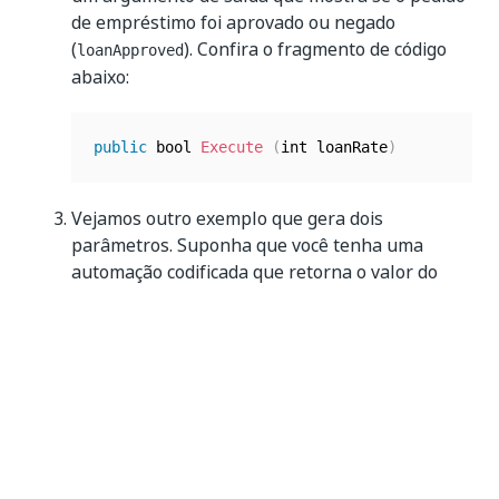
de empréstimo foi aprovado ou negado
(
). Confira o fragmento de código
loanApproved
abaixo:
public
 bool 
Execute
(
int loanRate
)
Vejamos outro exemplo que gera dois
parâmetros. Suponha que você tenha uma
automação codificada que retorna o valor do
empréstimo aprovado (
) e se
LoanAmountApproved
o empréstimo foi aprovado (
),
IsLoanApproved
com base na taxa de empréstimo (
).
LoanRate
Confira o fragmento de código abaixo:
public
(
int LoanAmountApproved
,
 bool IsLoanAp