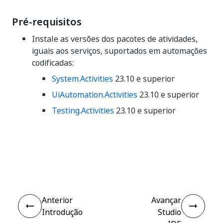
Pré-requisitos
Instale as versões dos pacotes de atividades,
iguais aos serviços, suportados em automações
codificadas:
System.Activities
23.10 e superior
UiAutomation.Activities
23.10 e superior
Testing.Activities
23.10 e superior
Sim
Não
thumb_up
thumb_down
Anterior
Avançar
Introdução
Studio