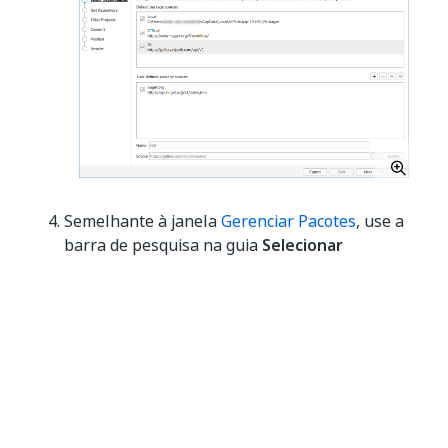
Semelhante à janela
Gerenciar Pacotes
, use a
barra de pesquisa na guia
Selecionar
Dependências
para localizar uma versão de
dependência específica. Marque a caixa de
seleção
Incluir Pré-lançamento
para exibir as
versões intermediárias.
Selecione
Avançar
. A etapa
Obter Repositório
será exibida.