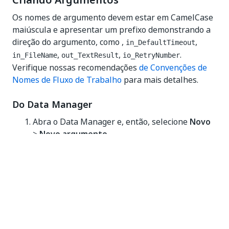
Criando Argumentos
Os nomes de argumento devem estar em CamelCase
maiúscula e apresentar um prefixo demonstrando a
direção do argumento, como ,
,
in_DefaultTimeout
,
,
.
in_FileName
out_TextResult
io_RetryNumber
Verifique nossas recomendações
de Convenções de
Nomes de Fluxo de Trabalho
para mais detalhes.
Do Data Manager
Abra o Data Manager e, então, selecione
Novo
>
Novo argumento
.
Um novo item com o nome padrão
é
argument
adicionado em Argumentos.
Configure o argumento criado:
Clique no nome do argumento para editar
seu nome.
Expanda o argumento usando a seta para