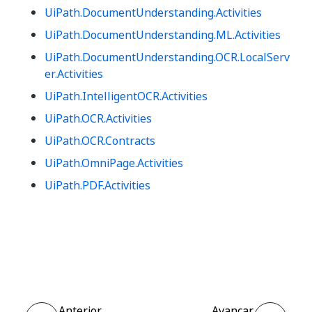
UiPath.DocumentUnderstanding.Activities
UiPath.DocumentUnderstanding.ML.Activities
UiPath.DocumentUnderstanding.OCR.LocalServ
er.Activities
UiPath.IntelligentOCR.Activities
UiPath.OCR.Activities
UiPath.OCR.Contracts
UiPath.OmniPage.Activities
UiPath.PDF.Activities
Sim
Não
thumb_up
thumb_down
Anterior
Avançar