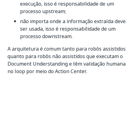
execução, isso é responsabilidade de um
processo upstream;
não importa onde a informação extraída deve
ser usada, isso é responsabilidade de um
processo downstream.
A arquitetura é comum tanto para robôs assistidos
quanto para robôs não assistidos que executam o
Document Understanding e têm validação humana
no loop por meio do Action Center.
Os itens não são processados em massa. Em vez
disso, há trabalho para cada arquivo de entrada. Na
verdade, um dispatcher é sempre necessário, mas
essa abordagem flexível torna mais simples começar,
desenvolver, depurar e dimensionar processos do
Document Understanding.
O processo oferece suporte a projetos subtipos do