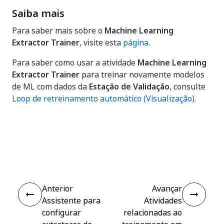
Saiba mais
Para saber mais sobre o
Machine Learning
Extractor Trainer
, visite esta
página
.
Para saber como usar a atividade
Machine Learning
Extractor Trainer
para treinar novamente modelos
de ML com dados da
Estação de Validação
, consulte
Loop de retreinamento automático (Visualização)
.
Sim
Não
thumb_up
thumb_down
Anterior
Avançar
Assistente para
Atividades
configurar
relacionadas ao