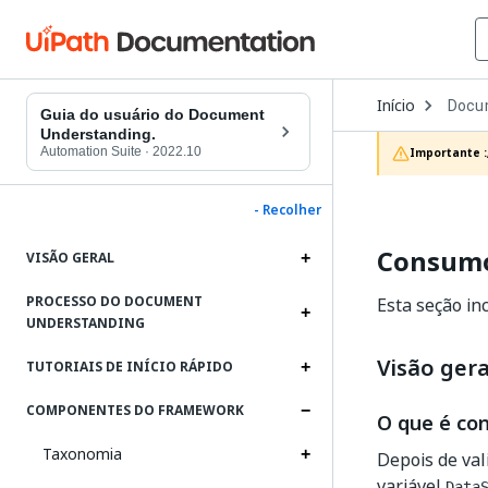
Open
Início
Docu
Dropd
Guia do usuário do Document
to
Understanding.
choos
Automation Suite
·
2022.10
Importante :
produc
- Recolher
Consumo
VISÃO GERAL
PROCESSO DO DOCUMENT
Esta seção in
UNDERSTANDING
Visão ger
TUTORIAIS DE INÍCIO RÁPIDO
COMPONENTES DO FRAMEWORK
O que é co
Taxonomia
Depois de val
variável
Data