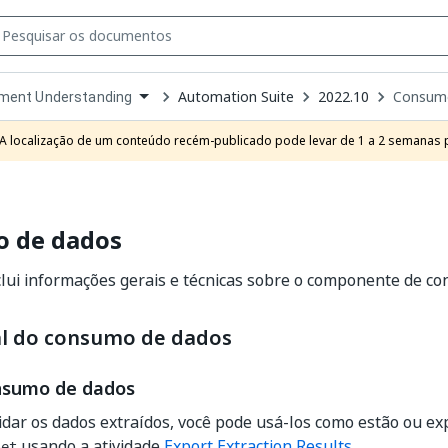
Automation Suite
2022.10
Consum
ment Understanding
own
e
A localização de um conteúdo recém-publicado pode levar de 1 a 2 semanas pa
t
 de dados
clui informações gerais e técnicas sobre o componente de c
al do consumo de dados
nsumo de dados
idar os dados extraídos, você pode usá-los como estão ou e
usando a atividade
Export Extraction Results
.
Set