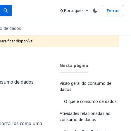
Search
Idioma
Português
Entrar
search
translate
expand_more
o de dados
ra ficar disponível.
Nesta página
onsumo de dados.
Visão geral do consumo de
dados
O que é consumo de dados
Atividades relacionadas ao
consumo de dados
xportá-los como uma