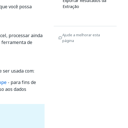
Exportar Resultados da
 que você possa
Extração
cel, processar ainda
Ajude a melhorar esta
página
a ferramenta de
 ser usada com:
ope
- para fins de
so aos dados