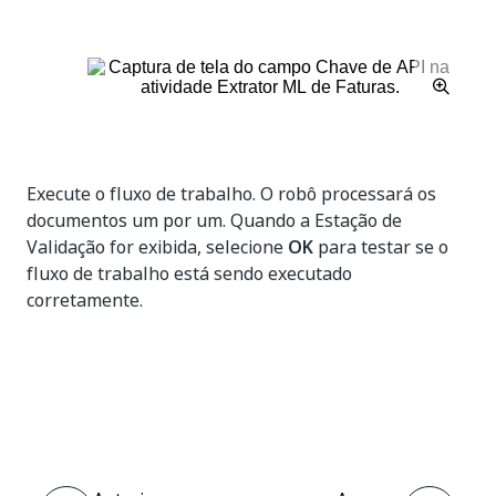
Execute o fluxo de trabalho. O robô processará os
documentos um por um. Quando a Estação de
Validação for exibida, selecione
OK
para testar se o
fluxo de trabalho está sendo executado
corretamente.
Sim
Não
thumb_up
thumb_down