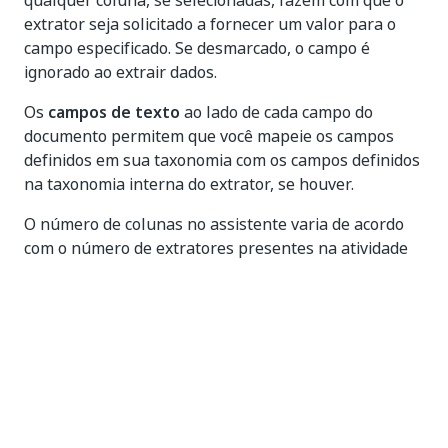
qualquer coluna, se selecionadas, fazem com que o
extrator seja solicitado a fornecer um valor para o
campo especificado. Se desmarcado, o campo é
ignorado ao extrair dados.
Os
campos de texto
ao lado de cada campo do
documento permitem que você mapeie os campos
definidos em sua taxonomia com os campos definidos
na taxonomia interna do extrator, se houver.
O número de colunas no assistente varia de acordo
com o número de extratores presentes na atividade
do escopo. O nome de cada coluna é fornecido pelo
nome de exibição de cada atividade do extrator.