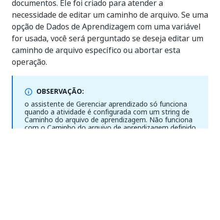
documentos. Ele foi criado para atender a
necessidade de editar um caminho de arquivo. Se uma
opção de Dados de Aprendizagem com uma variável
for usada, você será perguntado se deseja editar um
caminho de arquivo específico ou abortar esta
operação.
OBSERVAÇÃO:
o assistente de Gerenciar aprendizado só funciona
quando a atividade é configurada com um string de
Caminho do arquivo de aprendizagem. Não funciona
com o Caminho do arquivo de aprendizagem definido
como variável ou com um string
DadosDeAprendizado.
Adicione uma atividade
Intelligent Keyword
Classifier
/
Intelligent Keyword Classifier
Trainer
ao seu fluxo de trabalho.
Configure sua atividade
Intelligent Keyword