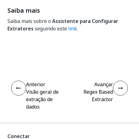
Saiba mais
Saiba mais sobre o
Assistente para Configurar
Extratores
seguindo este
link
.
Sim
Não
thumb_up
thumb_down
Anterior
Avançar
Visão geral de
Regex Based
extração de
Extractor
dados
Conectar