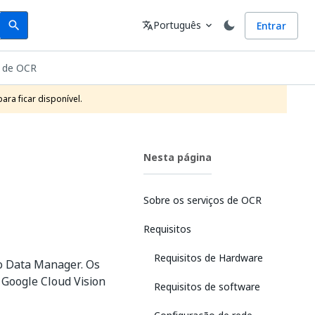
Search
Idioma
Português
Entrar
search
translate
expand_more
s de OCR
ra ficar disponível.
Nesta página
Sobre os serviços de OCR
Requisitos
Requisitos de Hardware
o Data Manager. Os
Google Cloud Vision
Requisitos de software