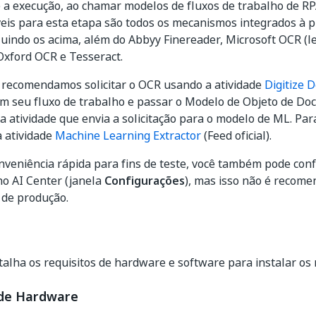
 a execução, ao chamar modelos de fluxos de trabalho de R
veis para esta etapa são todos os mecanismos integrados à 
luindo os acima, além do Abbyy Finereader, Microsoft OCR (l
Oxford OCR e Tesseract.
 recomendamos solicitar o OCR usando a atividade
Digitize 
m seu fluxo de trabalho e passar o Modelo de Objeto de D
a atividade que envia a solicitação para o modelo de ML. Para
a atividade
Machine Learning Extractor
(Feed oficial).
veniência rápida para fins de teste, você também pode con
o AI Center (janela
Configurações
), mas isso não é recom
 de produção.
s
talha os requisitos de hardware e software para instalar o
 de Hardware