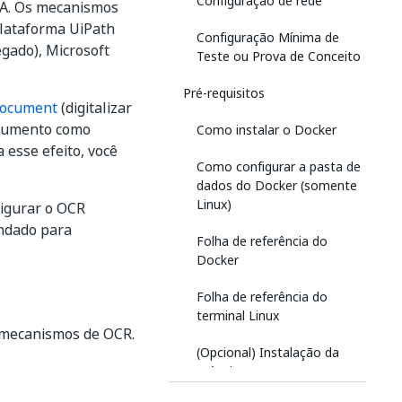
Configuração de rede
PA. Os mecanismos
plataforma UiPath
Configuração Mínima de
egado), Microsoft
Teste ou Prova de Conceito
Pré-requisitos
Document
(digitalizar
ocumento como
Como instalar o Docker
 esse efeito, você
Como configurar a pasta de
dados do Docker (somente
Linux)
figurar o OCR
endado para
Folha de referência do
Docker
Folha de referência do
terminal Linux
s mecanismos de OCR.
(Opcional) Instalação da
máquina GPU