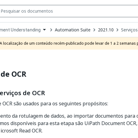
Automation Suite
2021.10
Serviço
ment Understanding
own
e
A localização de um conteúdo recém-publicado pode levar de 1 a 2 semanas pa
t
 de OCR
serviços de OCR
e OCR são usados para os seguintes propósitos:
nto da rotulagem de dados, ao importar documentos para 
mos disponíveis para esta etapa são UiPath Document OCR, 
icrosoft Read OCR.