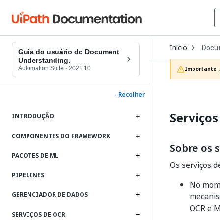
Open
Início
Docu
Dropd
Guia do usuário do Document
to
Understanding.
choos
Automation Suite
·
2021.10
Importante :
produc
- Recolher
Serviços
INTRODUÇÃO
COMPONENTES DO FRAMEWORK
Sobre os 
PACOTES DE ML
Os serviços d
PIPELINES
No mome
GERENCIADOR DE DADOS
mecanis
OCR e M
SERVIÇOS DE OCR