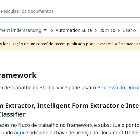
Automation Suite
2021.10
Usar o 
ment Understanding
own
e
A localização de um conteúdo recém-publicado pode levar de 1 a 2 semanas pa
t
Framework
 de trabalho do Studio, você pode usar o
Processo do Docu
 Extractor, Intelligent Form Extractor e Inte
lassifier
ezes no fluxo de trabalho no framework e substitua o pont
truído
aqui
e adicione a chave de licença do Document Under