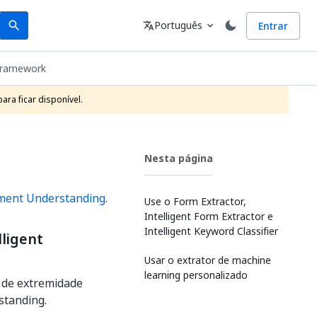
Search
Idioma
Português
Entrar
search
translate
expand_more
Framework
ra ficar disponível.
Nesta página
ment Understanding
.
Use o Form Extractor,
Intelligent Form Extractor e
Intelligent Keyword Classifier
lligent
Usar o extrator de machine
learning personalizado
o de extremidade
standing.