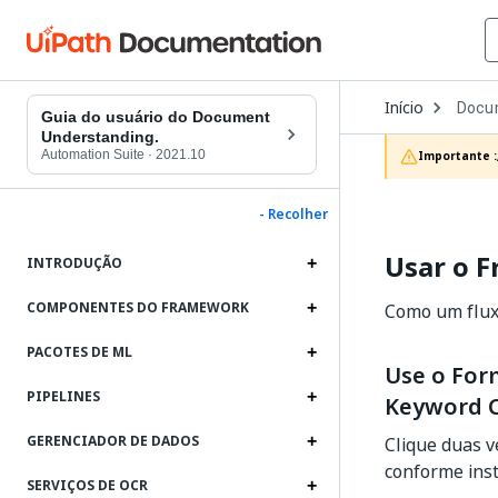
Open
Início
Docu
Dropd
Guia do usuário do Document
to
Understanding.
choos
Automation Suite
·
2021.10
Importante :
produc
- Recolher
Usar o 
INTRODUÇÃO
COMPONENTES DO FRAMEWORK
Como um fluxo
PACOTES DE ML
Use o Form
PIPELINES
Keyword C
GERENCIADOR DE DADOS
Clique duas v
conforme ins
SERVIÇOS DE OCR