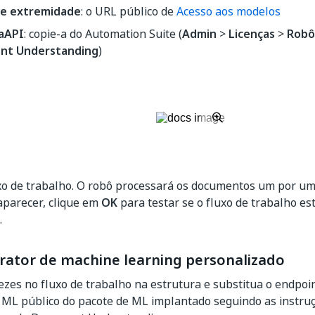
e extremidade
: o URL público de
Acesso aos modelos
aAPI
: copie-a do Automation Suite (
Admin
>
Licenças
>
Robô
nt Understanding
)
uxo de trabalho. O robô processará os documentos um por um
aparecer, clique em
OK
para testar se o fluxo de trabalho e
.
trator de machine learning personalizado
ezes no fluxo de trabalho na estrutura e substitua o endpoi
e ML público do pacote de ML implantado seguindo as instru