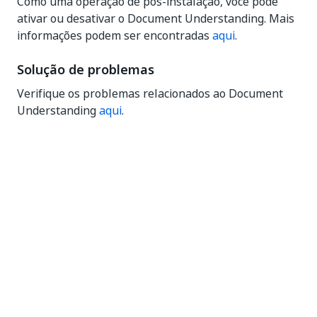
Como uma operação de pós-instalação, você pode
ativar ou desativar o Document Understanding. Mais
informações podem ser encontradas
aqui
.
Solução de problemas
Verifique os problemas relacionados ao Document
Understanding
aqui
.
Sim
Não
thumb_up
thumb_down
Anterior
Avançar
Serviços de
Experiência de
OCR
primeira
execução