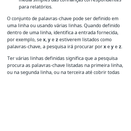
para relatórios.
O conjunto de palavras-chave pode ser definido em
uma linha ou usando várias linhas. Quando definido
dentro de uma linha, identifica a entrada fornecida,
por exemplo, se
x
,
y
e
z
estiverem listados como
palavras-chave, a pesquisa irá procurar por
x
e
y
e
z
.
Ter várias linhas definidas significa que a pesquisa
procura as palavras-chave listadas na primeira linha,
ou na segunda linha, ou na terceira até cobrir todas
as linhas e identificar as melhores correspondências,
aumentando assim a pontuação de confiança
simplesmente por ter identificado mais
correspondências de mais palavras-chave
disponíveis.
Quando usar