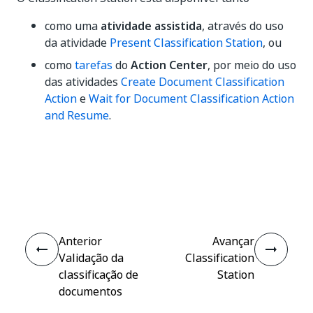
como uma
atividade assistida
, através do uso
da atividade
Present Classification Station
, ou
como
tarefas
do
Action Center
, por meio do uso
das atividades
Create Document Classification
Action
e
Wait for Document Classification Action
and Resume
.
Sim
Não
thumb_up
thumb_down
Anterior
Avançar
Validação da
Classification
classificação de
Station
documentos