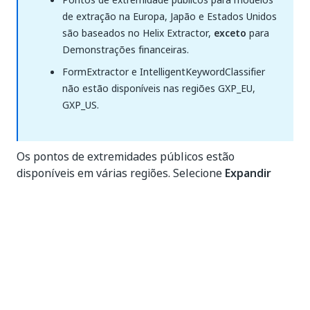
de extração na Europa, Japão e Estados Unidos
são baseados no Helix Extractor,
exceto
para
Demonstrações financeiras.
FormExtractor e IntelligentKeywordClassifier
não estão disponíveis nas regiões GXP_EU,
GXP_US.
Os pontos de extremidades públicos estão
disponíveis em várias regiões. Selecione
Expandir
Tabela
para obter uma lista completa e rolável e
certifique-se de conectar sua atividade ao ponto de
extremidade correto de acordo com cada região de
servidor.
Endpoint
Europa
público