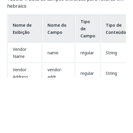
hebraico
Tipo
Nome de
Nome do
Tipo de
de
Exibição
Campo
Conteúdo
Campo
Vendor
name
regular
String
Name
Vendor
vendor-
regular
String
Address
addr
billing-
Billing Name
regular
String
name
Billing
billing-addr
regular
String
Address
Shipping
shipping-