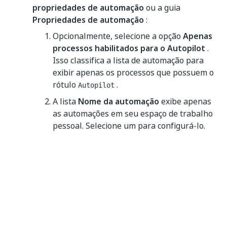
propriedades de automação
ou a guia
Propriedades de automação
:
Opcionalmente, selecione a opção
Apenas
processos habilitados para o Autopilot
.
Isso classifica a lista de automação para
exibir apenas os processos que possuem o
rótulo
.
Autopilot
A lista
Nome da automação
exibe apenas
as automações em seu espaço de trabalho
pessoal. Selecione um para configurá-lo.
No campo
Descrição do prompt de
automação
, descreva o que a automação
deve fazer.
Se você quiser que essa automação seja
identificada e executada pelo Autopilot no
chat, selecione a opção
Habilitar para o
Autopilot
.