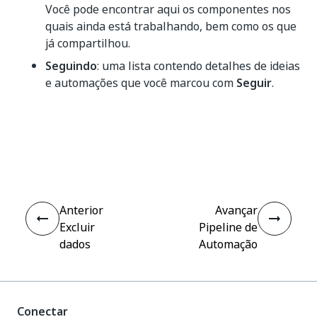
Você pode encontrar aqui os componentes nos
quais ainda está trabalhando, bem como os que
já compartilhou.
Seguindo
: uma lista contendo detalhes de ideias
e automações que você marcou com
Seguir
.
Sim
Não
thumb_up
thumb_down
Anterior
Avançar
Excluir
Pipeline de
dados
Automação
Conectar