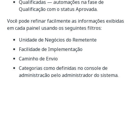
Qualificadas — automações na fase de
Qualificação com o status Aprovada.
Você pode refinar facilmente as informações exibidas
em cada painel usando os seguintes filtros:
Unidade de Negócios do Remetente
Facilidade de Implementação
Caminho de Envio
Categorias como definidas no console de
administração pelo administrador do sistema.
Sim
Não
thumb_up
thumb_down
Anterior
Avançar