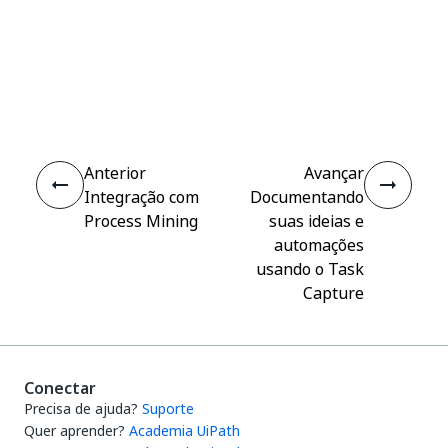
Sim
Não
thumb_up
thumb_down
Anterior
Avançar
Integração com
Documentando
Process Mining
suas ideias e
automações
usando o Task
Capture
Conectar
Precisa de ajuda?
Suporte
Quer aprender?
Academia UiPath