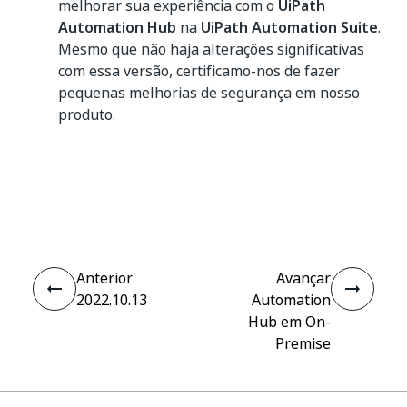
melhorar sua experiência com o
UiPath
Automation Hub
na
UiPath Automation Suite
.
Mesmo que não haja alterações significativas
com essa versão, certificamo-nos de fazer
pequenas melhorias de segurança em nosso
produto.
Sim
Não
thumb_up
thumb_down
Anterior
Avançar
2022.10.13
Automation
Hub em On-
Premise