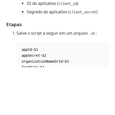
ID do aplicativo (
)
client_id
Segredo do aplicativo (
)
client_secret
Etapas
Salve o script a seguir em um arquivo
:
.sh
appId
=
$1

appSecret
=
$2

organizationNameOrId
=
$3

fromDate
=
$4

toDate
=
$5

mode
=
$
{
6
:
-
s
}
cloud
=
$
{
7
:
-
cloud
}
if
[
[
 $# 
-
lt 
5
]
]
;
 then

  echo 
"Error: Not all required input paramet
  echo 
"Usage: $0 <appId> <appSecret> <organi
  exit 
1