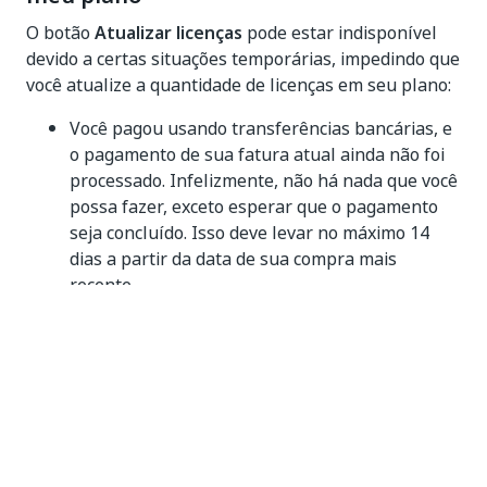
O botão
Atualizar licenças
pode estar indisponível
devido a certas situações temporárias, impedindo que
você atualize a quantidade de licenças em seu plano:
Você pagou usando transferências bancárias, e
o pagamento de sua fatura atual ainda não foi
processado. Infelizmente, não há nada que você
possa fazer, exceto esperar que o pagamento
seja concluído. Isso deve levar no máximo 14
dias a partir da data de sua compra mais
recente.
Você diminuiu recentemente o número de
licenças em seu plano. Se você precisar fazer
mais alterações antes de seu próximo ciclo de
faturamento, prossiga nesta seção para sber
como fazê-lo.
Cancelamento das alterações pendentes