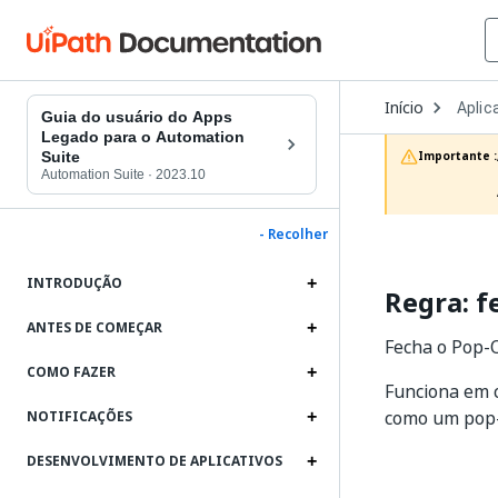
Open
Início
Aplic
Dropd
Guia do usuário do Apps
to
Legado para o Automation
choos
Suite
Importante :
produc
Automation Suite
·
2023.10
- Recolher
INTRODUÇÃO
Regra: f
ANTES DE COMEÇAR
Fecha o Pop-
COMO FAZER
Funciona em 
como um pop-
NOTIFICAÇÕES
DESENVOLVIMENTO DE APLICATIVOS