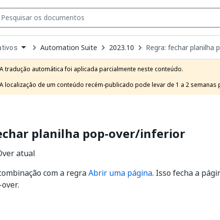
Automation Suite
2023.10
Regra: fechar planilha 
ativos
own
e
A tradução automática foi aplicada parcialmente neste conteúdo.

t
A localização de um conteúdo recém-publicado pode levar de 1 a 2 semanas pa
echar planilha pop-over/inferior
Over atual
combinação com a regra
Abrir uma página
. Isso fecha a pági
over.