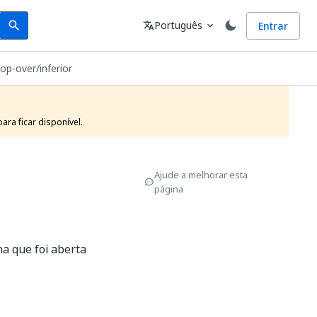
Search
Idioma
Português
Entrar
search
translate
expand_more
pop-over/inferior
ra ficar disponível.
Ajude a melhorar esta
página
na que foi aberta