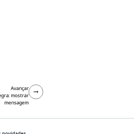
Avançar
egra: mostrar
mensagem
s novidades