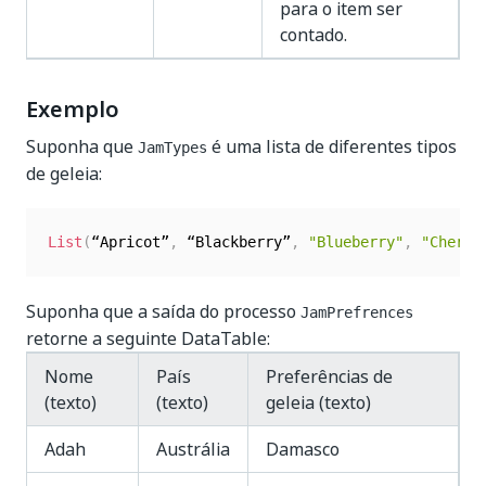
para o item ser
contado.
Exemplo
Suponha que
é uma lista de diferentes tipos
JamTypes
de geleia:
List
(
“Apricot”
,
 “Blackberry”
,
"Blueberry"
,
"Cherry
Suponha que a saída do processo
JamPrefrences
retorne a seguinte DataTable:
Nome
País
Preferências de
(texto)
(texto)
geleia (texto)
Adah
Austrália
Damasco