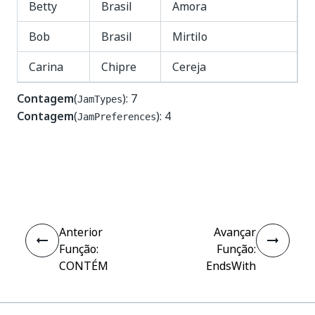
Betty
Brasil
Amora
Bob
Brasil
Mirtilo
Carina
Chipre
Cereja
Contagem
(
): 7
JamTypes
Contagem
(
): 4
JamPreferences
Sim
Não
thumb_up
thumb_down
Anterior
Avançar
Função:
Função:
CONTÉM
EndsWith