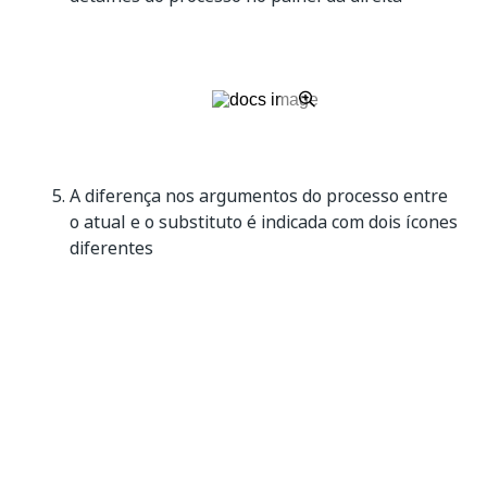
A diferença nos argumentos do processo entre
o atual e o substituto é indicada com dois ícones
diferentes
Argumento disponível somente no
processo substituto e não no existente
(sinal de “+” mais)
Argumento removido no processo
substituto, mas disponível no existente
(sinal de “-” menos)