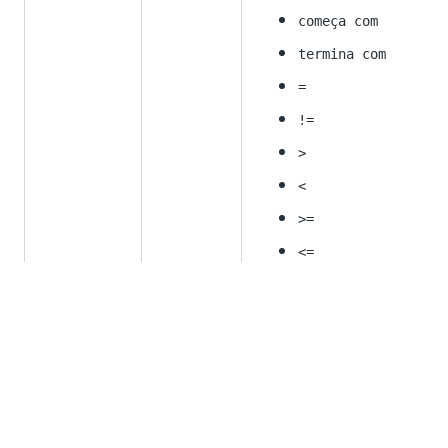
começa com
termina com
=
!=
>
<
>=
<=
presente
não está em
Exemplo
: a tabela
Filter(Customer, [City, "=", New York])